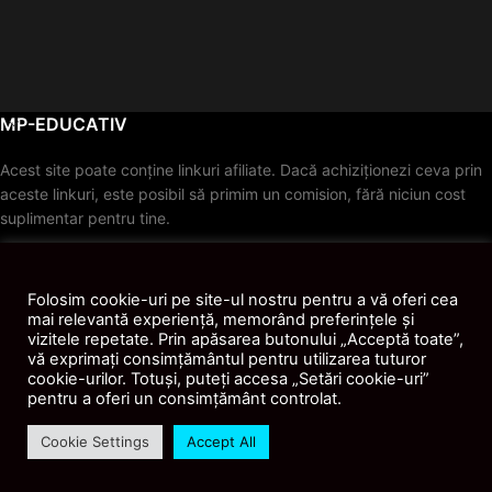
MP-EDUCATIV
Acest site poate conține linkuri afiliate. Dacă achiziționezi ceva prin
aceste linkuri, este posibil să primim un comision, fără niciun cost
suplimentar pentru tine.
© 2026
MP-Educativ
. Toate drepturile rezervate.
Folosim cookie-uri pe site-ul nostru pentru a vă oferi cea
mai relevantă experiență, memorând preferințele și
vizitele repetate. Prin apăsarea butonului „Acceptă toate”,
vă exprimați consimțământul pentru utilizarea tuturor
cookie-urilor. Totuși, puteți accesa „Setări cookie-uri”
pentru a oferi un consimțământ controlat.
Cookie Settings
Accept All
Shop
Contul Meu
AI
Recenzii