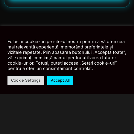
Folosim cookie-uri pe site-ul nostru pentru a vă oferi cea
mai relevantă experiență, memorând preferințele și
vizitele repetate. Prin apăsarea butonului „Acceptă toate”,
vă exprimați consimțământul pentru utilizarea tuturor
cookie-urilor. Totuși, puteți accesa „Setări cookie-uri”
pentru a oferi un consimțământ controlat.
Cookie Settings
Accept All
Shop
Contul Meu
AI
Recenzii
MP-EDUCATIV