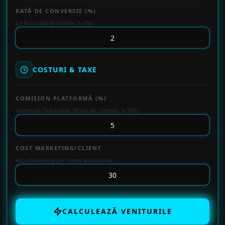
RATĂ DE CONVERSIE (%)
Ce % cumpără? (medie: 1–3%)
COSTURI & TAXE
COMISION PLATFORMĂ (%)
Gumroad, Teachable, Stripe etc. (medie: 3–10%)
COST MARKETING/CLIENT
Ads, marketing per client achiziționat
CALCULEAZĂ VENITURILE