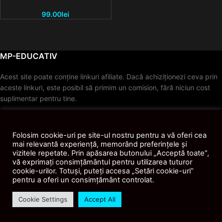
99.00
lei
MP-EDUCATIV
Acest site poate conține linkuri afiliate. Dacă achiziționezi ceva prin
aceste linkuri, este posibil să primim un comision, fără niciun cost
suplimentar pentru tine.
© 2026
MP-Educativ
. Toate drepturile rezervate.
Folosim cookie-uri pe site-ul nostru pentru a vă oferi cea
mai relevantă experiență, memorând preferințele și
vizitele repetate. Prin apăsarea butonului „Acceptă toate”,
vă exprimați consimțământul pentru utilizarea tuturor
cookie-urilor. Totuși, puteți accesa „Setări cookie-uri”
pentru a oferi un consimțământ controlat.
Cookie Settings
Accept All
Shop
Contul Meu
AI
Recenzii